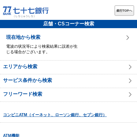
銀行TOPへ
店舗・CSコーナー検索
現在地から検索
電波の状況等により検索結果に誤差が生
じる場合がございます。
エリアから検索
サービス条件から検索
フリーワード検索
コンビニATM（イーネット、ローソン銀行、セブン銀行）
ATM機能