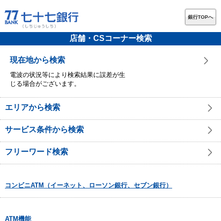
銀行TOPへ
店舗・CSコーナー検索
現在地から検索
電波の状況等により検索結果に誤差が生
じる場合がございます。
エリアから検索
サービス条件から検索
フリーワード検索
コンビニATM（イーネット、ローソン銀行、セブン銀行）
ATM機能