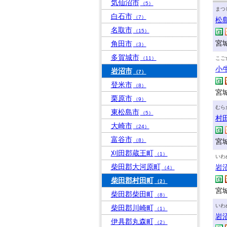
気仙沼市
（5）
まつ
白石市
（7）
松
名取市
（15）
宮
角田市
（3）
多賀城市
（11）
こご
小
岩沼市
（7）
登米市
（8）
宮
栗原市
（9）
むら
東松島市
（5）
村
大崎市
（24）
富谷市
（8）
宮
刈田郡蔵王町
（1）
いわ
柴田郡大河原町
岩
（4）
柴田郡村田町
（2）
宮城
柴田郡柴田町
（8）
いわ
柴田郡川崎町
（1）
岩
伊具郡丸森町
（2）