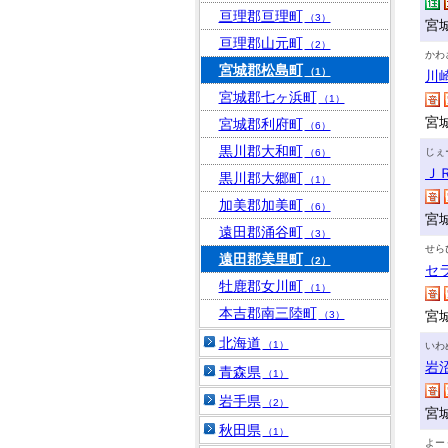
亘理郡亘理町
（3）
宮城
亘理郡山元町
（2）
かわ
宮城郡松島町
（1）
川
宮城郡七ヶ浜町
（1）
宮
宮城郡利府町
（6）
黒川郡大和町
じぇ
（6）
Ｊ
黒川郡大郷町
（1）
加美郡加美町
（6）
宮
遠田郡涌谷町
（3）
せら
遠田郡美里町
（2）
セ
牡鹿郡女川町
（1）
本吉郡南三陸町
宮
（3）
北海道
（1）
いわ
岩
青森県
（1）
岩手県
（2）
宮
秋田県
（1）
よー