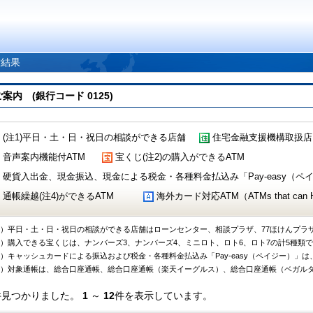
索結果
 (銀行コード 0125)
(注1)平日・土・日・祝日の相談ができる店舗
住宅金融支援機構取扱店
音声案内機能付ATM
宝くじ(注2)の購入ができるATM
硬貨入出金、現金振込、現金による税金・各種料金払込み「Pay-easy（ペイジ
通帳繰越(注4)ができるATM
海外カード対応ATM（ATMs that can Handl
1）平日・土・日・祝日の相談ができる店舗はローンセンター、相談プラザ、77ほけんプラ
2）購入できる宝くじは、ナンバーズ3、ナンバーズ4、ミニロト、ロト6、ロト7の計5種類
3）キャッシュカードによる振込および税金・各種料金払込み「Pay-easy（ペイジー）」は
4）対象通帳は、総合口座通帳、総合口座通帳（楽天イーグルス）、総合口座通帳（ベガル
件見つかりました。
1
～
12
件を表示しています。