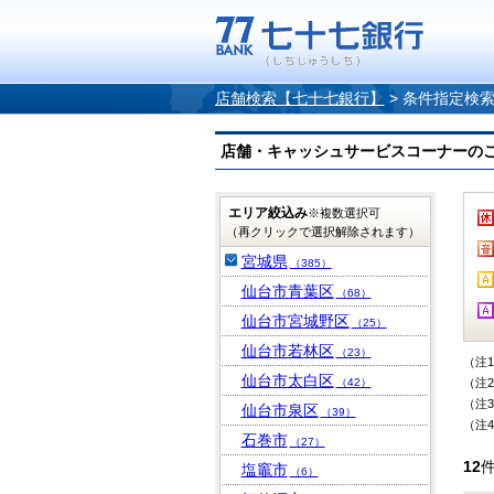
店舗検索【七十七銀行】
>
条件指定検
店舗・キャッシュサービスコーナーのご案内
エリア絞込み
※複数選択可
（再クリックで選択解除されます）
宮城県
（385）
仙台市青葉区
（68）
仙台市宮城野区
（25）
仙台市若林区
（23）
（注
仙台市太白区
（42）
（注
（注
仙台市泉区
（39）
（注
石巻市
（27）
12
塩竈市
（6）