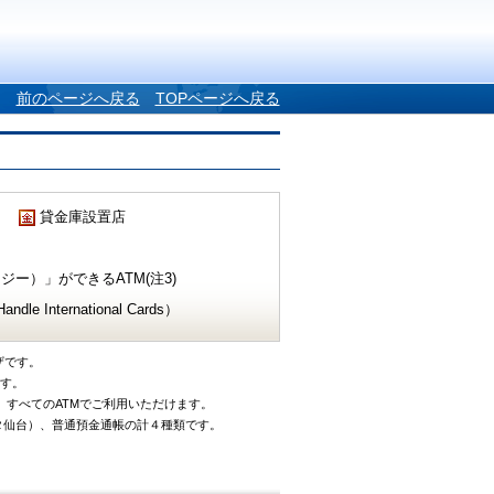
前のページへ戻る
TOPページへ戻る
貸金庫設置店
ー）」ができるATM(注3)
e International Cards）
ザです。
です。
、すべてのATMでご利用いただけます。
タ仙台）、普通預金通帳の計４種類です。