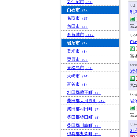
気仙沼市
（5）
りふ
白石市
（7）
利
名取市
（15）
宮
角田市
（3）
多賀城市
（11）
しろ
白
岩沼市
（7）
登米市
（8）
宮
栗原市
（9）
いわ
東松島市
（5）
岩
大崎市
（24）
富谷市
（8）
宮城
刈田郡蔵王町
（1）
いわ
柴田郡大河原町
岩
（4）
柴田郡村田町
（2）
宮城
柴田郡柴田町
（8）
りふ
柴田郡川崎町
（1）
利
伊具郡丸森町
（2）