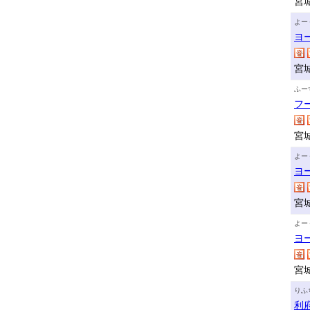
宮
よー
ヨ
宮
ふー
フ
宮
よー
ヨ
宮
よー
ヨ
宮
りふ
利