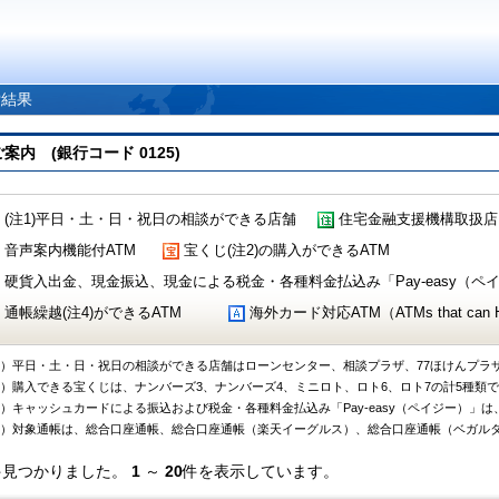
索結果
 (銀行コード 0125)
(注1)平日・土・日・祝日の相談ができる店舗
住宅金融支援機構取扱店
音声案内機能付ATM
宝くじ(注2)の購入ができるATM
硬貨入出金、現金振込、現金による税金・各種料金払込み「Pay-easy（ペイジ
通帳繰越(注4)ができるATM
海外カード対応ATM（ATMs that can Handl
1）平日・土・日・祝日の相談ができる店舗はローンセンター、相談プラザ、77ほけんプラ
2）購入できる宝くじは、ナンバーズ3、ナンバーズ4、ミニロト、ロト6、ロト7の計5種類
3）キャッシュカードによる振込および税金・各種料金払込み「Pay-easy（ペイジー）」は
4）対象通帳は、総合口座通帳、総合口座通帳（楽天イーグルス）、総合口座通帳（ベガル
件見つかりました。
1
～
20
件を表示しています。