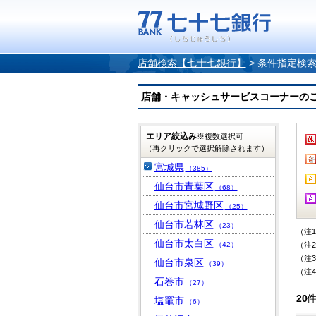
店舗検索【七十七銀行】
>
条件指定検
店舗・キャッシュサービスコーナーのご案内
エリア絞込み
※複数選択可
（再クリックで選択解除されます）
宮城県
（385）
仙台市青葉区
（68）
仙台市宮城野区
（25）
仙台市若林区
（23）
（注
仙台市太白区
（42）
（注
（注
仙台市泉区
（39）
（注
石巻市
（27）
20
塩竈市
（6）