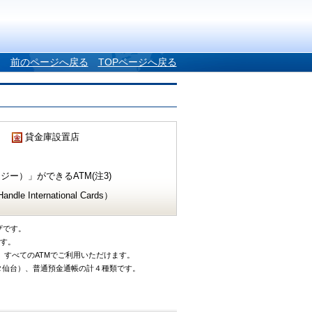
前のページへ戻る
TOPページへ戻る
貸金庫設置店
ー）」ができるATM(注3)
e International Cards）
ザです。
です。
、すべてのATMでご利用いただけます。
タ仙台）、普通預金通帳の計４種類です。