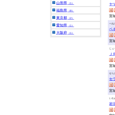
山形県
（1）
ヤ
福島県
（8）
宮
東京都
（2）
べね
愛知県
（1）
ベ
大阪府
（1）
宮
じぇ
Ｊ
宮
せら
セ
宮
いわ
岩