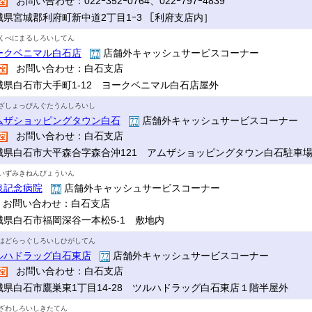
お問い合わせ：022ｰ352ｰ0764、022ｰ797ｰ4839
城県宮城郡利府町新中道2丁目1ｰ3 ［利府支店内］
くべにまるしろいしてん
ークベニマル白石店
店舗外キャッシュサービスコーナー
お問い合わせ：白石支店
城県白石市大手町1-12 ヨークベニマル白石店屋外
ざしょっぴんぐたうんしろいし
ムザショッピングタウン白石
店舗外キャッシュサービスコーナー
お問い合わせ：白石支店
城県白石市大平森合字森合沖121 アムザショッピングタウン白石駐車
いずみきねんびょういん
泉記念病院
店舗外キャッシュサービスコーナー
お問い合わせ：白石支店
城県白石市福岡深谷一本松5-1 敷地内
はどらっぐしろいしひがしてん
ルハドラッグ白石東店
店舗外キャッシュサービスコーナー
お問い合わせ：白石支店
城県白石市鷹巣東1丁目14-28 ツルハドラッグ白石東店１階半屋外
ざわしろいしきたてん