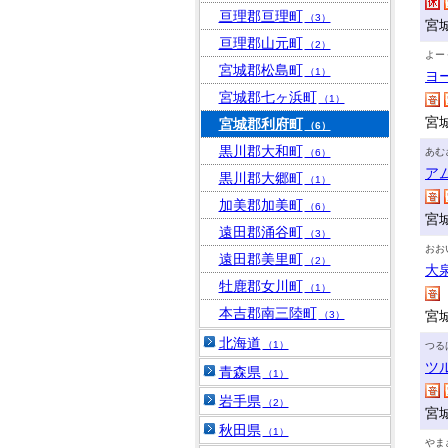
亘理郡亘理町
（3）
宮
亘理郡山元町
（2）
よー
宮城郡松島町
（1）
ヨ
宮城郡七ヶ浜町
（1）
宮
宮城郡利府町
（6）
黒川郡大和町
あむ
（6）
ア
黒川郡大郷町
（1）
加美郡加美町
（6）
宮
遠田郡涌谷町
（3）
おお
遠田郡美里町
（2）
大
牡鹿郡女川町
（1）
本吉郡南三陸町
宮
（3）
北海道
（1）
つる
ツ
青森県
（1）
岩手県
（2）
宮
秋田県
（1）
やま