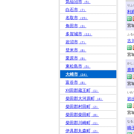
気仙沼市
（5）
りふ
白石市
（7）
利
名取市
（15）
宮
角田市
（3）
多賀城市
（11）
ふる
古
岩沼市
（7）
登米市
（8）
宮城
栗原市
（9）
かし
東松島市
（5）
鹿
大崎市
（24）
富谷市
（8）
宮
刈田郡蔵王町
（1）
いわ
柴田郡大河原町
岩
（4）
柴田郡村田町
（2）
宮
柴田郡柴田町
（8）
なる
柴田郡川崎町
（1）
鳴
伊具郡丸森町
（2）