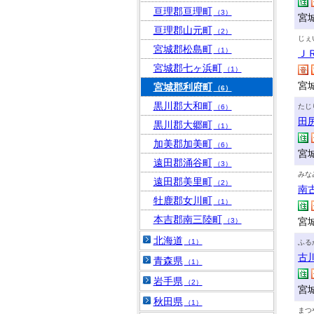
亘理郡亘理町
（3）
宮
亘理郡山元町
（2）
じぇ
宮城郡松島町
（1）
Ｊ
宮城郡七ヶ浜町
（1）
宮
宮城郡利府町
（6）
黒川郡大和町
たじ
（6）
田
黒川郡大郷町
（1）
加美郡加美町
（6）
宮
遠田郡涌谷町
（3）
みな
遠田郡美里町
（2）
南
牡鹿郡女川町
（1）
本吉郡南三陸町
宮
（3）
北海道
（1）
ふる
古
青森県
（1）
岩手県
（2）
宮
秋田県
（1）
まつ