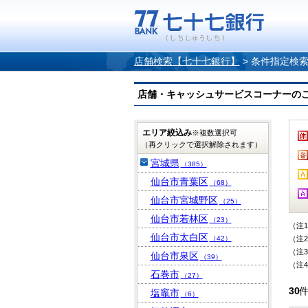
店舗検索【七十七銀行】
>
条件指定検
店舗・キャッシュサービスコーナーのご案内
エリア絞込み
※複数選択可
（再クリックで選択解除されます）
宮城県
（385）
仙台市青葉区
（68）
仙台市宮城野区
（25）
仙台市若林区
（23）
（注
仙台市太白区
（42）
（注
（注
仙台市泉区
（39）
（注
石巻市
（27）
30
塩竈市
（6）