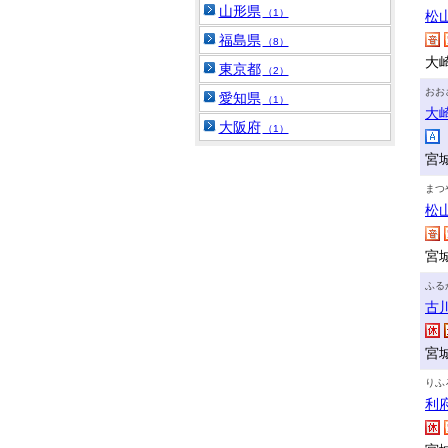
山形県
（1）
松
福島県
（8）
大
東京都
（2）
おお
愛知県
（1）
大
大阪府
（1）
宮
まつ
松
宮
ふる
古
宮
りふ
利