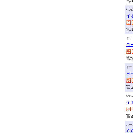
宮
いお
イ
宮
よー
ヨ
宮
よー
ヨ
宮
いお
イ
宮
こー
Ｃ