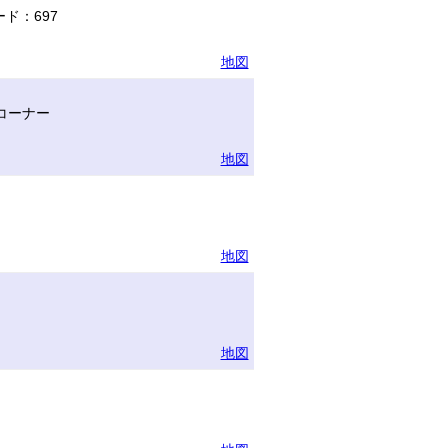
ド：697
地図
コーナー
地図
地図
地図