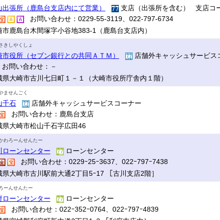
山出張所（鹿島台支店内にて営業）
支店（出張所を含む） 支店コー
お問い合わせ：0229-55-3119、022-797-6734
崎市鹿島台木間塚字小谷地383-1（鹿島台支店内）
さきしやくしょ
崎市役所（セブン銀行との共同ＡＴＭ）
店舗外キャッシュサービス
お問い合わせ：－
城県大崎市古川七日町１－１（大崎市役所庁舎内１階）
やませんごく
山千石
店舗外キャッシュサービスコーナー
お問い合わせ：鹿島台支店
城県大崎市松山千石字広田46
かわろーんせんたー
川ローンセンター
ローンセンター
お問い合わせ：0229ｰ25ｰ3637、022ｰ797ｰ7438
城県大崎市古川駅前大通2丁目5ｰ17 ［古川支店2階］
ろーんせんたー
府ローンセンター
ローンセンター
お問い合わせ：022ｰ352ｰ0764、022ｰ797ｰ4839