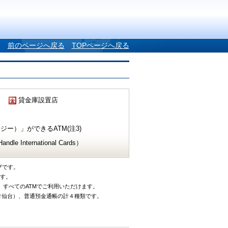
前のページへ戻る
TOPページへ戻る
貸金庫設置店
ー）」ができるATM(注3)
e International Cards）
ザです。
です。
、すべてのATMでご利用いただけます。
タ仙台）、普通預金通帳の計４種類です。