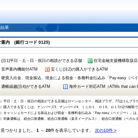
索結果
 (銀行コード 0125)
(注1)平日・土・日・祝日の相談ができる店舗
住宅金融支援機構取扱店
音声案内機能付ATM
宝くじ(注2)の購入ができるATM
硬貨入出金、現金振込、現金による税金・各種料金払込み「Pay-easy（ペイジ
通帳繰越(注4)ができるATM
海外カード対応ATM（ATMs that can Handl
1）平日・土・日・祝日の相談ができる店舗はローンセンター、相談プラザ、77ほけんプラ
2）購入できる宝くじは、ナンバーズ3、ナンバーズ4、ミニロト、ロト6、ロト7の計5種類
3）キャッシュカードによる振込および税金・各種料金払込み「Pay-easy（ペイジー）」は
4）対象通帳は、総合口座通帳、総合口座通帳（楽天イーグルス）、総合口座通帳（ベガル
件見つかりました。
1
～
20
件を表示しています。
次の10件 >