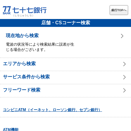
銀行TOPへ
店舗・CSコーナー検索
現在地から検索
電波の状況等により検索結果に誤差が生
じる場合がございます。
エリアから検索
サービス条件から検索
フリーワード検索
コンビニATM（イーネット、ローソン銀行、セブン銀行）
ATM機能