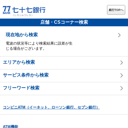
銀行TOPへ
店舗・CSコーナー検索
現在地から検索
電波の状況等により検索結果に誤差が生
じる場合がございます。
エリアから検索
サービス条件から検索
フリーワード検索
コンビニATM（イーネット、ローソン銀行、セブン銀行）
ATM機能