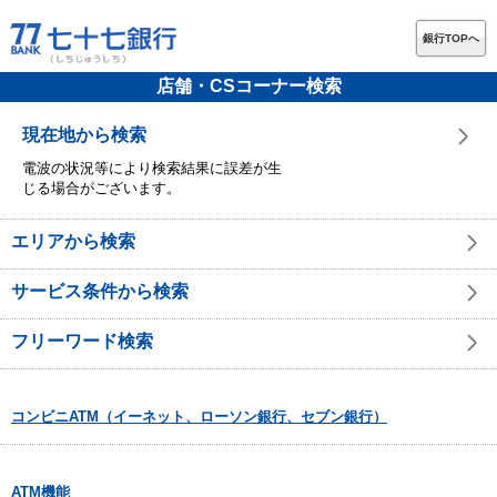
銀行TOPへ
店舗・CSコーナー検索
現在地から検索
電波の状況等により検索結果に誤差が生
じる場合がございます。
エリアから検索
サービス条件から検索
フリーワード検索
コンビニATM（イーネット、ローソン銀行、セブン銀行）
ATM機能