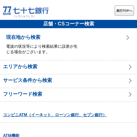
銀行TOPへ
店舗・CSコーナー検索
現在地から検索
電波の状況等により検索結果に誤差が生
じる場合がございます。
エリアから検索
サービス条件から検索
フリーワード検索
コンビニATM（イーネット、ローソン銀行、セブン銀行）
ATM機能