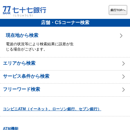
銀行TOPへ
店舗・CSコーナー検索
現在地から検索
電波の状況等により検索結果に誤差が生
じる場合がございます。
エリアから検索
サービス条件から検索
フリーワード検索
コンビニATM（イーネット、ローソン銀行、セブン銀行）
ATM機能