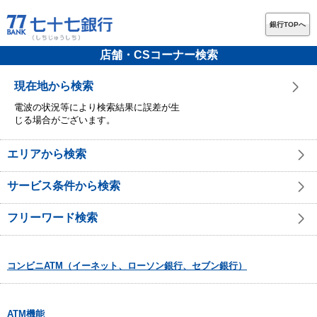
銀行TOPへ
店舗・CSコーナー検索
現在地から検索
電波の状況等により検索結果に誤差が生
じる場合がございます。
エリアから検索
サービス条件から検索
フリーワード検索
コンビニATM（イーネット、ローソン銀行、セブン銀行）
ATM機能