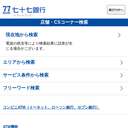
銀行TOPへ
店舗・CSコーナー検索
現在地から検索
電波の状況等により検索結果に誤差が生
じる場合がございます。
エリアから検索
サービス条件から検索
フリーワード検索
コンビニATM（イーネット、ローソン銀行、セブン銀行）
ATM機能