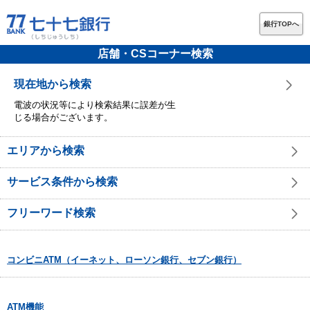
銀行TOPへ
店舗・CSコーナー検索
現在地から検索
電波の状況等により検索結果に誤差が生
じる場合がございます。
エリアから検索
サービス条件から検索
フリーワード検索
コンビニATM（イーネット、ローソン銀行、セブン銀行）
ATM機能