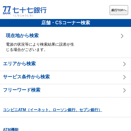
銀行TOPへ
店舗・CSコーナー検索
現在地から検索
電波の状況等により検索結果に誤差が生
じる場合がございます。
エリアから検索
サービス条件から検索
フリーワード検索
コンビニATM（イーネット、ローソン銀行、セブン銀行）
ATM機能