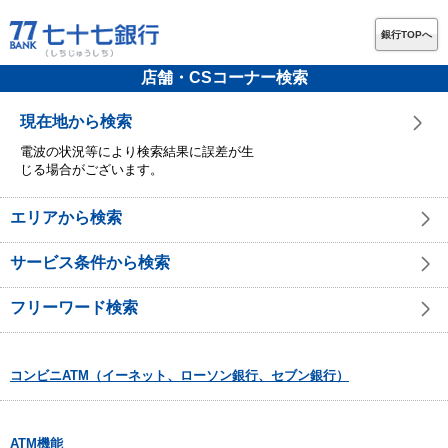
銀行TOPへ
店舗・CSコーナー検索
現在地から検索
電波の状況等により検索結果に誤差が生
じる場合がございます。
エリアから検索
サービス条件から検索
フリーワード検索
コンビニATM（イーネット、ローソン銀行、セブン銀行）
ATM機能