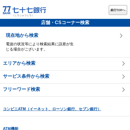
銀行TOPへ
店舗・CSコーナー検索
現在地から検索
電波の状況等により検索結果に誤差が生
じる場合がございます。
エリアから検索
サービス条件から検索
フリーワード検索
コンビニATM（イーネット、ローソン銀行、セブン銀行）
ATM機能