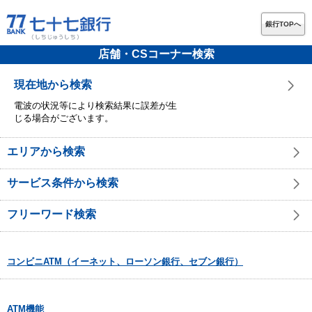
銀行TOPへ
店舗・CSコーナー検索
現在地から検索
電波の状況等により検索結果に誤差が生
じる場合がございます。
エリアから検索
サービス条件から検索
フリーワード検索
コンビニATM（イーネット、ローソン銀行、セブン銀行）
ATM機能