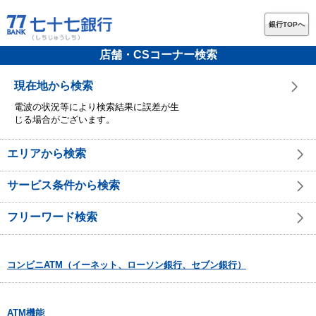
銀行TOPへ
店舗・CSコーナー検索
現在地から検索
電波の状況等により検索結果に誤差が生
じる場合がございます。
エリアから検索
サービス条件から検索
フリーワード検索
コンビニATM（イーネット、ローソン銀行、セブン銀行）
ATM機能