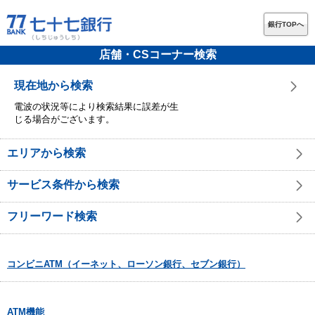
銀行TOPへ
店舗・CSコーナー検索
現在地から検索
電波の状況等により検索結果に誤差が生
じる場合がございます。
エリアから検索
サービス条件から検索
フリーワード検索
コンビニATM（イーネット、ローソン銀行、セブン銀行）
ATM機能