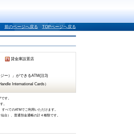
前のページへ戻る
TOPページへ戻る
貸金庫設置店
ー）」ができるATM(注3)
e International Cards）
ザです。
です。
、すべてのATMでご利用いただけます。
タ仙台）、普通預金通帳の計４種類です。