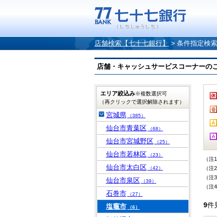
店舗検索【七十七銀行】
>
条件指定検
店舗・キャッシュサービスコーナーのご案内
エリア絞込み
※複数選択可
（再クリックで選択解除されます）
宮城県
（385）
仙台市青葉区
（68）
仙台市宮城野区
（25）
仙台市若林区
（23）
（注
仙台市太白区
（42）
（注
（注
仙台市泉区
（39）
（注
石巻市
（27）
9
件
塩竈市
（6）