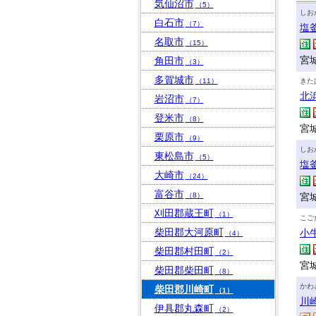
気仙沼市
（5）
しお
白石市
（7）
塩
名取市
（15）
宮城
角田市
（3）
多賀城市
（11）
きた
北
岩沼市
（7）
登米市
（8）
宮
栗原市
（9）
しお
東松島市
（5）
塩
大崎市
（24）
富谷市
（8）
宮
刈田郡蔵王町
（1）
こご
柴田郡大河原町
小
（4）
柴田郡村田町
（2）
宮
柴田郡柴田町
（8）
かわ
柴田郡川崎町
（1）
川
伊具郡丸森町
（2）