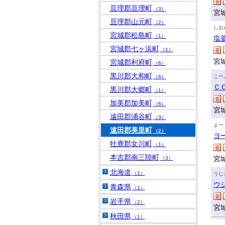
亘理郡亘理町
（3）
宮
亘理郡山元町
（2）
しお
宮城郡松島町
（1）
塩
宮城郡七ヶ浜町
（1）
宮
宮城郡利府町
（6）
黒川郡大和町
こー
（6）
Ｃ
黒川郡大郷町
（1）
加美郡加美町
（6）
宮
遠田郡涌谷町
（3）
よー
遠田郡美里町
（2）
ヨ
牡鹿郡女川町
（1）
本吉郡南三陸町
宮
（3）
北海道
（1）
うじ
ウ
青森県
（1）
岩手県
（2）
宮
秋田県
（1）