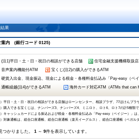
索結果
 (銀行コード 0125)
(注1)平日・土・日・祝日の相談ができる店舗
住宅金融支援機構取扱店
音声案内機能付ATM
宝くじ(注2)の購入ができるATM
硬貨入出金、現金振込、現金による税金・各種料金払込み「Pay-easy（ペイジ
通帳繰越(注4)ができるATM
海外カード対応ATM（ATMs that can Handl
1）平日・土・日・祝日の相談ができる店舗はローンセンター、相談プラザ、77ほけんプラ
2）購入できる宝くじは、ナンバーズ3、ナンバーズ4、ミニロト、ロト6、ロト7の計5種類
3）キャッシュカードによる振込および税金・各種料金払込み「Pay-easy（ペイジー）」は
4）対象通帳は、総合口座通帳、総合口座通帳（楽天イーグルス）、総合口座通帳（ベガル
見つかりました。
1
～
9
件を表示しています。