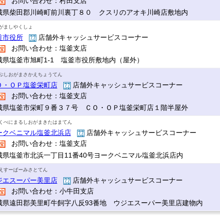
お問い合わせ：村田支店
城県柴田郡川崎町前川裏丁８０ クスリのアオキ川崎店敷地内
がましやくしょ
釜市役所
店舗外キャッシュサービスコーナー
お問い合わせ：塩釜支店
城県塩釜市旭町1-1 塩釜市役所敷地内（屋外）
ぷしおがまさかえちょうてん
Ｏ・ＯＰ塩釜栄町店
店舗外キャッシュサービスコーナー
お問い合わせ：塩釜支店
城県塩釜市栄町９番３７号 ＣＯ・ＯＰ塩釜栄町店１階半屋外
くべにまるしおがまきたはまてん
ークベニマル塩釜北浜店
店舗外キャッシュサービスコーナー
お問い合わせ：塩釜支店
城県塩釜市北浜一丁目11番40号ヨークベニマル塩釜北浜店内
えすーぱーみさとてん
ジエスーパー美里店
店舗外キャッシュサービスコーナー
お問い合わせ：小牛田支店
城県遠田郡美里町牛飼字八反93番地 ウジエスーパー美里店建物内