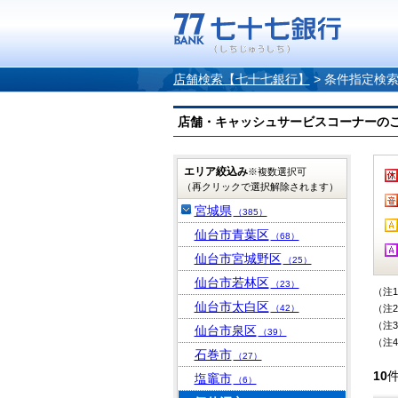
店舗検索【七十七銀行】
>
条件指定検
店舗・キャッシュサービスコーナーのご案内
エリア絞込み
※複数選択可
（再クリックで選択解除されます）
宮城県
（385）
仙台市青葉区
（68）
仙台市宮城野区
（25）
仙台市若林区
（23）
（注
仙台市太白区
（42）
（注
（注
仙台市泉区
（39）
（注
石巻市
（27）
10
塩竈市
（6）