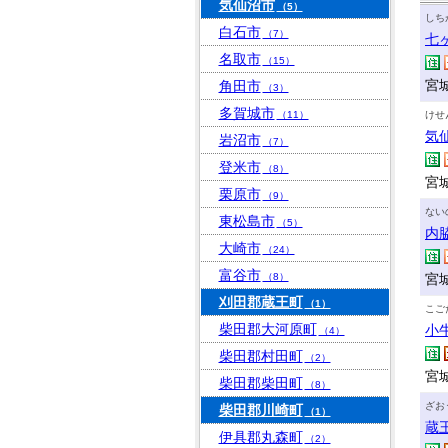
気仙沼市
（5）
しち
白石市
（7）
七
名取市
（15）
宮
角田市
（3）
多賀城市
（11）
けせ
気
岩沼市
（7）
登米市
（8）
宮
栗原市
（9）
ない
東松島市
（5）
内
大崎市
（24）
富谷市
（8）
宮城
刈田郡蔵王町
（1）
こご
柴田郡大河原町
小
（4）
柴田郡村田町
（2）
宮
柴田郡柴田町
（8）
ざお
柴田郡川崎町
（1）
蔵
伊具郡丸森町
（2）