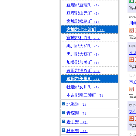
亘理郡亘理町
（3）
宮
亘理郡山元町
（2）
かわ
宮城郡松島町
（1）
川
宮城郡七ヶ浜町
（1）
宮
宮城郡利府町
（6）
黒川郡大和町
いお
（6）
イ
黒川郡大郷町
（1）
加美郡加美町
（6）
宮
遠田郡涌谷町
（3）
しり
遠田郡美里町
（2）
市
牡鹿郡女川町
（1）
本吉郡南三陸町
宮
（3）
北海道
（1）
けせ
気
青森県
（1）
岩手県
（2）
宮
秋田県
（1）
うじ