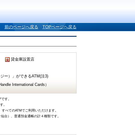
前のページへ戻る
TOPページへ戻る
貸金庫設置店
ー）」ができるATM(注3)
e International Cards）
ザです。
です。
、すべてのATMでご利用いただけます。
タ仙台）、普通預金通帳の計４種類です。