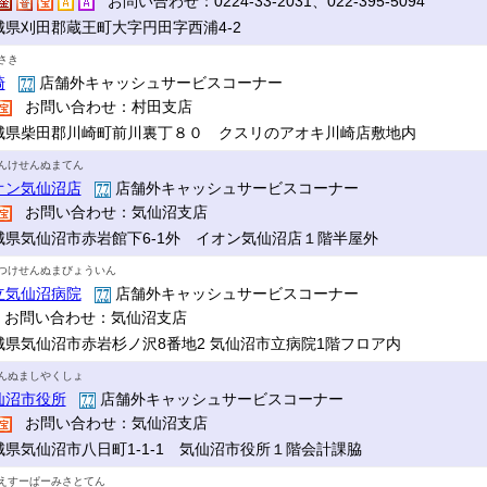
お問い合わせ：0224-33-2031、022-395-5094
城県刈田郡蔵王町大字円田字西浦4-2
さき
崎
店舗外キャッシュサービスコーナー
お問い合わせ：村田支店
城県柴田郡川崎町前川裏丁８０ クスリのアオキ川崎店敷地内
んけせんぬまてん
オン気仙沼店
店舗外キャッシュサービスコーナー
お問い合わせ：気仙沼支店
城県気仙沼市赤岩館下6-1外 イオン気仙沼店１階半屋外
つけせんぬまびょういん
立気仙沼病院
店舗外キャッシュサービスコーナー
お問い合わせ：気仙沼支店
城県気仙沼市赤岩杉ノ沢8番地2 気仙沼市立病院1階フロア内
んぬましやくしょ
仙沼市役所
店舗外キャッシュサービスコーナー
お問い合わせ：気仙沼支店
城県気仙沼市八日町1-1-1 気仙沼市役所１階会計課脇
えすーぱーみさとてん