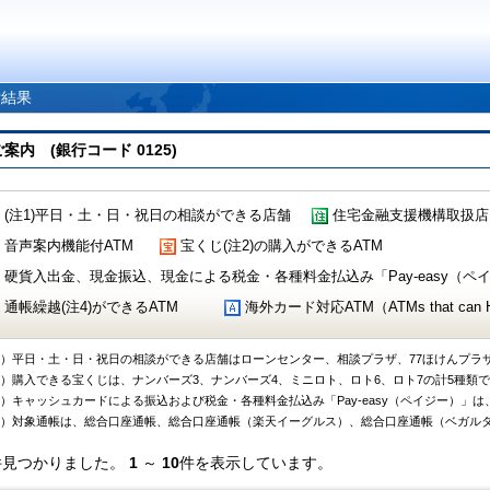
索結果
 (銀行コード 0125)
(注1)平日・土・日・祝日の相談ができる店舗
住宅金融支援機構取扱店
音声案内機能付ATM
宝くじ(注2)の購入ができるATM
硬貨入出金、現金振込、現金による税金・各種料金払込み「Pay-easy（ペイジ
通帳繰越(注4)ができるATM
海外カード対応ATM（ATMs that can Handl
1）平日・土・日・祝日の相談ができる店舗はローンセンター、相談プラザ、77ほけんプラ
2）購入できる宝くじは、ナンバーズ3、ナンバーズ4、ミニロト、ロト6、ロト7の計5種類
3）キャッシュカードによる振込および税金・各種料金払込み「Pay-easy（ペイジー）」は
4）対象通帳は、総合口座通帳、総合口座通帳（楽天イーグルス）、総合口座通帳（ベガル
件見つかりました。
1
～
10
件を表示しています。