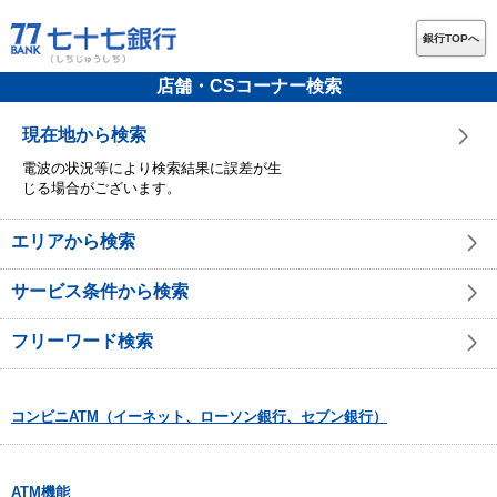
銀行TOPへ
店舗・CSコーナー検索
現在地から検索
電波の状況等により検索結果に誤差が生
じる場合がございます。
エリアから検索
サービス条件から検索
フリーワード検索
コンビニATM（イーネット、ローソン銀行、セブン銀行）
ATM機能