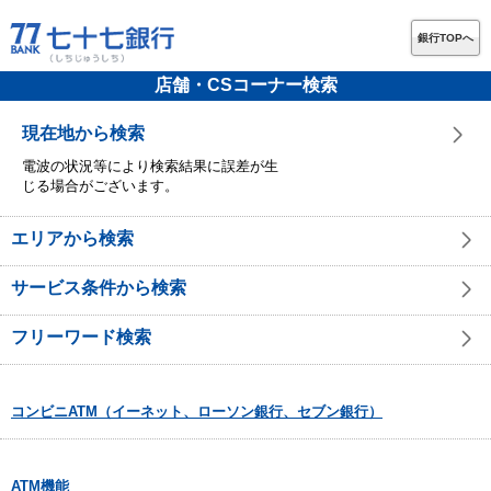
銀行TOPへ
店舗・CSコーナー検索
現在地から検索
電波の状況等により検索結果に誤差が生
じる場合がございます。
エリアから検索
サービス条件から検索
フリーワード検索
コンビニATM（イーネット、ローソン銀行、セブン銀行）
ATM機能