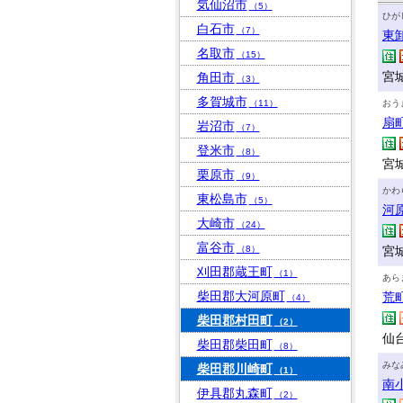
気仙沼市
（5）
ひが
白石市
（7）
東
名取市
（15）
宮
角田市
（3）
多賀城市
（11）
おう
扇
岩沼市
（7）
登米市
（8）
宮
栗原市
（9）
かわ
東松島市
（5）
河
大崎市
（24）
富谷市
（8）
宮
刈田郡蔵王町
（1）
あら
柴田郡大河原町
荒
（4）
柴田郡村田町
（2）
仙
柴田郡柴田町
（8）
みな
柴田郡川崎町
（1）
南
伊具郡丸森町
（2）