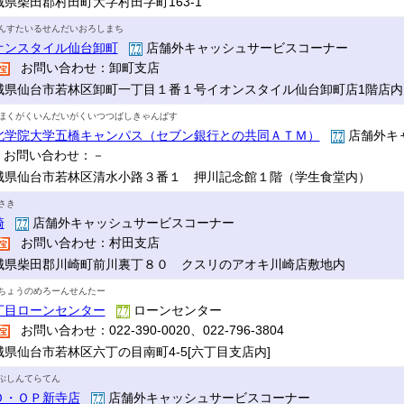
城県柴田郡村田町大字村田字町163-1
んすたいるせんだいおろしまち
オンスタイル仙台卸町
店舗外キャッシュサービスコーナー
お問い合わせ：卸町支店
城県仙台市若林区卸町一丁目１番１号イオンスタイル仙台卸町店1階店内
ほくがくいんだいがくいつつばしきゃんぱす
北学院大学五橋キャンパス（セブン銀行との共同ＡＴＭ）
店舗外キ
お問い合わせ：－
城県仙台市若林区清水小路３番１ 押川記念館１階（学生食堂内）
さき
崎
店舗外キャッシュサービスコーナー
お問い合わせ：村田支店
城県柴田郡川崎町前川裏丁８０ クスリのアオキ川崎店敷地内
ちょうのめろーんせんたー
丁目ローンセンター
ローンセンター
お問い合わせ：022-390-0020、022-796-3804
城県仙台市若林区六丁の目南町4-5[六丁目支店内]
ぷしんてらてん
Ｏ・ＯＰ新寺店
店舗外キャッシュサービスコーナー