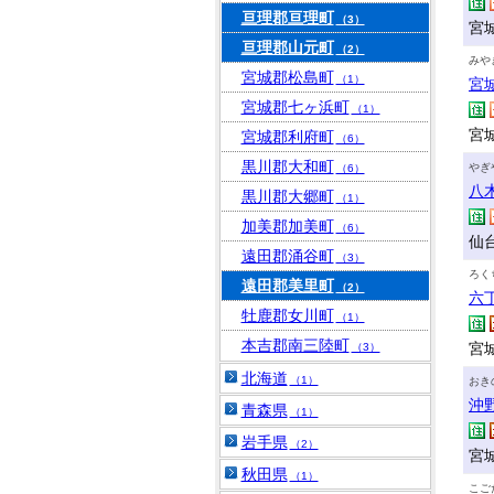
亘理郡亘理町
（3）
宮
亘理郡山元町
（2）
みや
宮城郡松島町
（1）
宮
宮城郡七ヶ浜町
（1）
宮
宮城郡利府町
（6）
黒川郡大和町
やぎ
（6）
八
黒川郡大郷町
（1）
加美郡加美町
（6）
仙
遠田郡涌谷町
（3）
ろく
遠田郡美里町
（2）
六
牡鹿郡女川町
（1）
本吉郡南三陸町
宮
（3）
北海道
（1）
おき
沖
青森県
（1）
岩手県
（2）
宮城
秋田県
（1）
こご