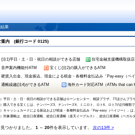
索結果
 (銀行コード 0125)
(注1)平日・土・日・祝日の相談ができる店舗
住宅金融支援機構取扱店
音声案内機能付ATM
宝くじ(注2)の購入ができるATM
硬貨入出金、現金振込、現金による税金・各種料金払込み「Pay-easy（ペイジ
通帳繰越(注4)ができるATM
海外カード対応ATM（ATMs that can Handl
1）平日・土・日・祝日の相談ができる店舗はローンセンター、相談プラザ、77ほけんプラ
2）購入できる宝くじは、ナンバーズ3、ナンバーズ4、ミニロト、ロト6、ロト7の計5種類
3）キャッシュカードによる振込および税金・各種料金払込み「Pay-easy（ペイジー）」は
4）対象通帳は、総合口座通帳、総合口座通帳（楽天イーグルス）、総合口座通帳（ベガル
件見つかりました。
1
～
20
件を表示しています。
次の13件 >