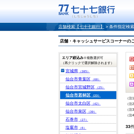
店舗検索【七十七銀行】
>
条件指定検
店舗・キャッシュサービスコーナーのご案内
エリア絞込み
※複数選択可
（再クリックで選択解除されます）
宮城県
（385）
仙台市青葉区
（68）
仙台市宮城野区
（25）
仙台市若林区
（23）
（注
仙台市太白区
（42）
（注
（注
仙台市泉区
（39）
（注
石巻市
（27）
33
塩竈市
（6）