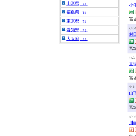
山形県
（1）
小
福島県
（8）
宮
東京都
（2）
むら
愛知県
（1）
村
大阪府
（1）
宮
わた
亘
宮
やま
山
宮
かわ
川