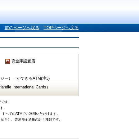
前のページへ戻る
TOPページへ戻る
貸金庫設置店
ー）」ができるATM(注3)
e International Cards）
ザです。
です。
、すべてのATMでご利用いただけます。
タ仙台）、普通預金通帳の計４種類です。