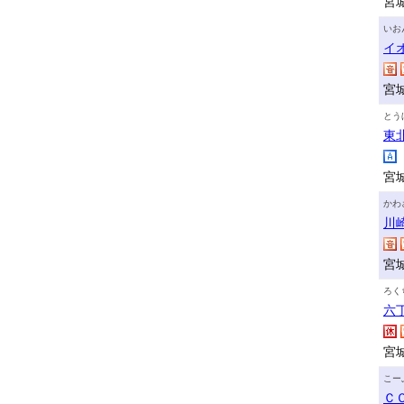
宮
いお
イ
宮
とう
東
宮
かわ
川
宮
ろく
六
宮
こー
Ｃ