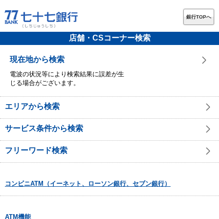
銀行TOPへ
店舗・CSコーナー検索
現在地から検索
電波の状況等により検索結果に誤差が生
じる場合がございます。
エリアから検索
サービス条件から検索
フリーワード検索
コンビニATM（イーネット、ローソン銀行、セブン銀行）
ATM機能