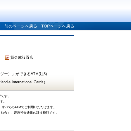
前のページへ戻る
TOPページへ戻る
貸金庫設置店
ー）」ができるATM(注3)
e International Cards）
ザです。
です。
、すべてのATMでご利用いただけます。
タ仙台）、普通預金通帳の計４種類です。