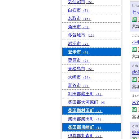
気仙沼市
（5）
しち
白石市
（7）
七
名取市
（15）
宮
角田市
（3）
多賀城市
（11）
こご
小
岩沼市
（7）
登米市
（8）
宮
栗原市
（9）
さぬ
東松島市
（5）
佐
大崎市
（24）
富谷市
（8）
宮
刈田郡蔵王町
（1）
まい
柴田郡大河原町
米
（4）
柴田郡村田町
（2）
宮
柴田郡柴田町
（8）
とめ
柴田郡川崎町
（1）
登
伊具郡丸森町
（2）