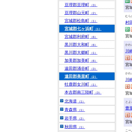
亘理郡亘理町
（3）
宮
亘理郡山元町
（2）
むら
宮城郡松島町
（1）
村
宮城郡七ヶ浜町
（1）
宮
宮城郡利府町
（6）
黒川郡大和町
かわ
（6）
川
黒川郡大郷町
（1）
加美郡加美町
（6）
宮
遠田郡涌谷町
（3）
かわ
遠田郡美里町
（2）
川
牡鹿郡女川町
（1）
本吉郡南三陸町
宮
（3）
北海道
（1）
とよ
豊
青森県
（1）
岩手県
（2）
宮
秋田県
（1）
こー