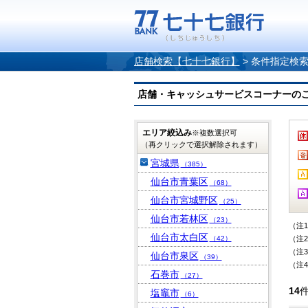
店舗検索【七十七銀行】
>
条件指定検
店舗・キャッシュサービスコーナーのご案内
エリア絞込み
※複数選択可
（再クリックで選択解除されます）
宮城県
（385）
仙台市青葉区
（68）
仙台市宮城野区
（25）
仙台市若林区
（23）
（注
仙台市太白区
（42）
（注
（注
仙台市泉区
（39）
（注
石巻市
（27）
14
塩竈市
（6）