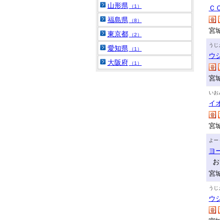
山形県
（1）
Ｃ
福島県
（8）
宮
東京都
（2）
うじ
愛知県
（1）
ウ
大阪府
（1）
宮
いお
イ
宮
よー
ヨ
お
宮
うじ
ウ