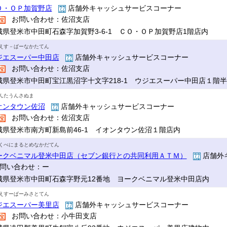
Ｏ・ＯＰ加賀野店
店舗外キャッシュサービスコーナー
お問い合わせ：佐沼支店
城県登米市中田町石森字加賀野3-6-1 ＣＯ・ＯＰ加賀野店1階店内
えす－ぱーなかたてん
ジエスーパー中田店
店舗外キャッシュサービスコーナー
お問い合わせ：佐沼支店
城県登米市中田町宝江黒沼字十文字218-1 ウジエスーパー中田店１階
んたうんさぬま
オンタウン佐沼
店舗外キャッシュサービスコーナー
お問い合わせ：佐沼支店
城県登米市南方町新島前46-1 イオンタウン佐沼１階店内
くべにまるとめなかだてん
ークベニマル登米中田店（セブン銀行との共同利用ＡＴＭ）
店舗外
問い合わせ：ー
城県登米市中田町石森字野元12番地 ヨークベニマル登米中田店内
えすーぱーみさとてん
ジエスーパー美里店
店舗外キャッシュサービスコーナー
お問い合わせ：小牛田支店