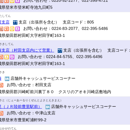
お問い合わせ：0220-52-2277、022-395-4721
城県登米市登米町寺池九日町5
たしてん
田支店
支店（出張所を含む） 支店コード：805
お問い合わせ：0224-83-2077、022-395-5486
城県柴田郡村田町大字村田字町163-1
さきしてん
崎支店（村田支店内にて営業）
支店（出張所を含む） 支店コード：
お問い合わせ：0224-84-5755、022-395-6496
城県柴田郡村田町大字村田字町163-1
さき
崎
店舗外キャッシュサービスコーナー
お問い合わせ：村田支店
城県柴田郡川崎町前川裏丁８０ クスリのアオキ川崎店敷地内
さと（じぇーあーるりくぜんとよさとえきまえ）
里（ＪＲ陸前豊里駅前）
店舗外キャッシュサービスコーナー
お問い合わせ：中津山支店
城県登米市豊里町浦軒99-2
ぷかがのてん