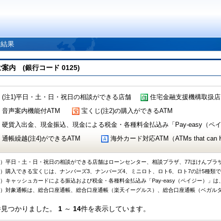
索結果
 (銀行コード 0125)
(注1)平日・土・日・祝日の相談ができる店舗
住宅金融支援機構取扱店
音声案内機能付ATM
宝くじ(注2)の購入ができるATM
硬貨入出金、現金振込、現金による税金・各種料金払込み「Pay-easy（ペイジ
通帳繰越(注4)ができるATM
海外カード対応ATM（ATMs that can Handl
1）平日・土・日・祝日の相談ができる店舗はローンセンター、相談プラザ、77ほけんプラ
2）購入できる宝くじは、ナンバーズ3、ナンバーズ4、ミニロト、ロト6、ロト7の計5種類
3）キャッシュカードによる振込および税金・各種料金払込み「Pay-easy（ペイジー）」は
4）対象通帳は、総合口座通帳、総合口座通帳（楽天イーグルス）、総合口座通帳（ベガル
件見つかりました。
1
～
14
件を表示しています。