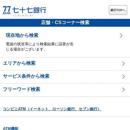
銀行TOPへ
店舗・CSコーナー検索
現在地から検索
電波の状況等により検索結果に誤差が生
じる場合がございます。
エリアから検索
サービス条件から検索
フリーワード検索
コンビニATM（イーネット、ローソン銀行、セブン銀行）
ATM機能