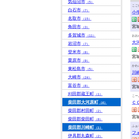
気仙沼市
（5）
こご
白石市
（7）
小
名取市
（15）
宮
角田市
（3）
多賀城市
（11）
おお
大
岩沼市
（7）
登米市
（8）
宮
栗原市
（9）
かわ
東松島市
（5）
川
大崎市
（24）
富谷市
（8）
宮
刈田郡蔵王町
（1）
こー
柴田郡大河原町
Ｃ
（4）
柴田郡村田町
（2）
宮
柴田郡柴田町
（8）
ふぉ
柴田郡川崎町
（1）
フ
伊具郡丸森町
（2）