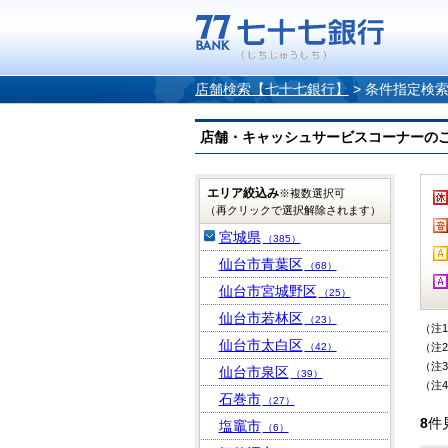
店舗検索【七十七銀行】
>
条件指定検
店舗・キャッシュサービスコーナーのご案内
エリア絞込み
※複数選択可
（再クリックで選択解除されます）
宮城県
（385）
仙台市青葉区
（68）
仙台市宮城野区
（25）
仙台市若林区
（23）
（注
仙台市太白区
（42）
（注
（注
仙台市泉区
（39）
（注
石巻市
（27）
8
件
塩竈市
（6）