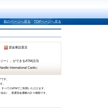
前のページへ戻る
TOPページへ戻る
貸金庫設置店
ー）」ができるATM(注3)
e International Cards）
ザです。
です。
、すべてのATMでご利用いただけます。
タ仙台）、普通預金通帳の計４種類です。