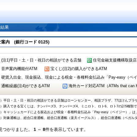
索結果
 (銀行コード 0125)
(注1)平日・土・日・祝日の相談ができる店舗
住宅金融支援機構取扱店
音声案内機能付ATM
宝くじ(注2)の購入ができるATM
硬貨入出金、現金振込、現金による税金・各種料金払込み「Pay-easy（ペイジ
通帳繰越(注4)ができるATM
海外カード対応ATM（ATMs that can Handl
1）平日・土・日・祝日の相談ができる店舗はローンセンター、相談プラザ、77ほけんプラ
2）購入できる宝くじは、ナンバーズ3、ナンバーズ4、ミニロト、ロト6、ロト7の計5種類
3）キャッシュカードによる振込および税金・各種料金払込み「Pay-easy（ペイジー）」は
4）対象通帳は、総合口座通帳、総合口座通帳（楽天イーグルス）、総合口座通帳（ベガル
見つかりました。
1
～
8
件を表示しています。