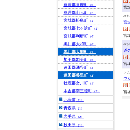
亘理郡亘理町
（3）
宮
亘理郡山元町
（2）
みや
宮城郡松島町
（1）
宮
宮城郡七ヶ浜町
（1）
宮
宮城郡利府町
（6）
黒川郡大和町
みち
（6）
道
黒川郡大郷町
（1）
加美郡加美町
（6）
宮
遠田郡涌谷町
（3）
うじ
遠田郡美里町
（2）
ウ
牡鹿郡女川町
（1）
本吉郡南三陸町
宮
（3）
北海道
（1）
青森県
（1）
岩手県
（2）
秋田県
（1）