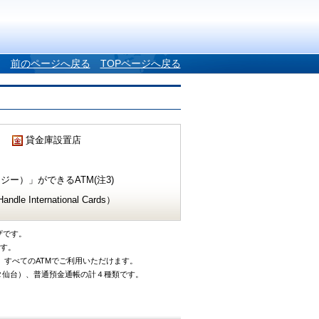
前のページへ戻る
TOPページへ戻る
貸金庫設置店
ー）」ができるATM(注3)
e International Cards）
ザです。
です。
、すべてのATMでご利用いただけます。
タ仙台）、普通預金通帳の計４種類です。