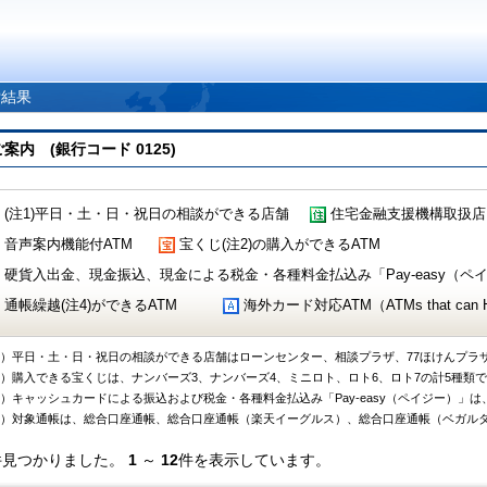
索結果
 (銀行コード 0125)
(注1)平日・土・日・祝日の相談ができる店舗
住宅金融支援機構取扱店
音声案内機能付ATM
宝くじ(注2)の購入ができるATM
硬貨入出金、現金振込、現金による税金・各種料金払込み「Pay-easy（ペイジ
通帳繰越(注4)ができるATM
海外カード対応ATM（ATMs that can Handl
1）平日・土・日・祝日の相談ができる店舗はローンセンター、相談プラザ、77ほけんプラ
2）購入できる宝くじは、ナンバーズ3、ナンバーズ4、ミニロト、ロト6、ロト7の計5種類
3）キャッシュカードによる振込および税金・各種料金払込み「Pay-easy（ペイジー）」は
4）対象通帳は、総合口座通帳、総合口座通帳（楽天イーグルス）、総合口座通帳（ベガル
件見つかりました。
1
～
12
件を表示しています。