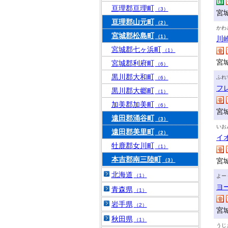
亘理郡亘理町
（3）
宮
亘理郡山元町
（2）
かわ
宮城郡松島町
（1）
川
宮城郡七ヶ浜町
（1）
宮
宮城郡利府町
（6）
黒川郡大和町
ふれ
（6）
フ
黒川郡大郷町
（1）
加美郡加美町
（6）
宮
遠田郡涌谷町
（3）
いお
遠田郡美里町
（2）
イ
牡鹿郡女川町
（1）
本吉郡南三陸町
宮
（3）
北海道
（1）
よー
ヨ
青森県
（1）
岩手県
（2）
宮
秋田県
（1）
うじ