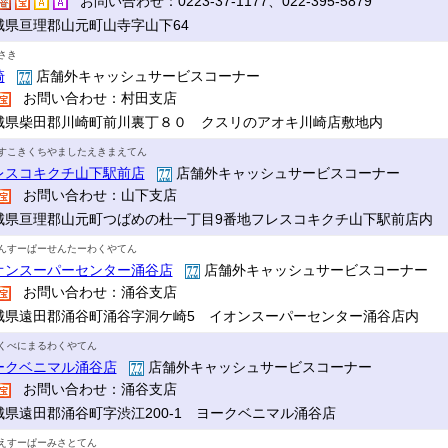
お問い合わせ：0223-37-1177、022-395-5879
城県亘理郡山元町山寺字山下64
さき
崎
店舗外キャッシュサービスコーナー
お問い合わせ：村田支店
城県柴田郡川崎町前川裏丁８０ クスリのアオキ川崎店敷地内
すこきくちやましたえきまえてん
レスコキクチ山下駅前店
店舗外キャッシュサービスコーナー
お問い合わせ：山下支店
城県亘理郡山元町つばめの杜一丁目9番地フレスコキクチ山下駅前店内
んすーぱーせんたーわくやてん
オンスーパーセンター涌谷店
店舗外キャッシュサービスコーナー
お問い合わせ：涌谷支店
城県遠田郡涌谷町涌谷字洞ケ崎5 イオンスーパーセンター涌谷店内
くべにまるわくやてん
ークベニマル涌谷店
店舗外キャッシュサービスコーナー
お問い合わせ：涌谷支店
城県遠田郡涌谷町字渋江200-1 ヨークベニマル涌谷店
えすーぱーみさとてん