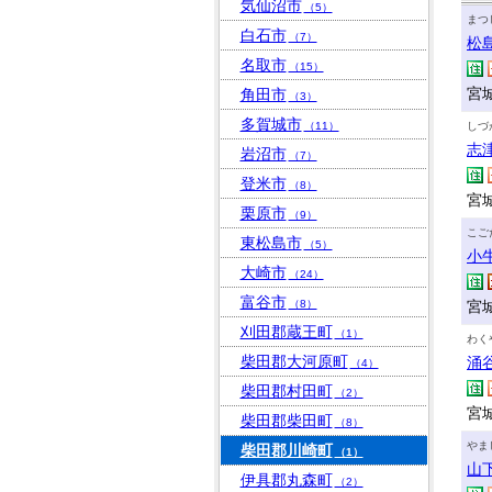
気仙沼市
（5）
まつ
白石市
（7）
松
名取市
（15）
宮
角田市
（3）
多賀城市
（11）
しづ
志
岩沼市
（7）
登米市
（8）
宮
栗原市
（9）
こご
東松島市
（5）
小
大崎市
（24）
富谷市
（8）
宮
刈田郡蔵王町
（1）
わく
柴田郡大河原町
涌
（4）
柴田郡村田町
（2）
宮
柴田郡柴田町
（8）
やま
柴田郡川崎町
（1）
山
伊具郡丸森町
（2）