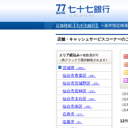
店舗検索【七十七銀行】
>
条件指定検
店舗・キャッシュサービスコーナーのご案内
エリア絞込み
※複数選択可
（再クリックで選択解除されます）
宮城県
（385）
仙台市青葉区
（68）
仙台市宮城野区
（25）
仙台市若林区
（23）
（注
仙台市太白区
（42）
（注
（注
仙台市泉区
（39）
（注
石巻市
（27）
12
塩竈市
（6）