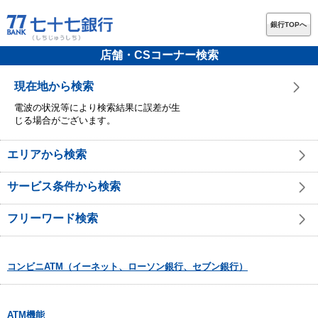
銀行TOPへ
店舗・CSコーナー検索
現在地から検索
電波の状況等により検索結果に誤差が生
じる場合がございます。
エリアから検索
サービス条件から検索
フリーワード検索
コンビニATM（イーネット、ローソン銀行、セブン銀行）
ATM機能