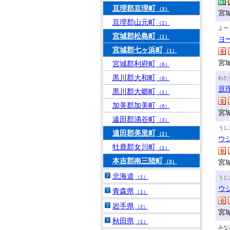
亘理郡亘理町
（3）
宮
亘理郡山元町
（2）
よー
宮城郡松島町
（1）
ヨ
宮城郡七ヶ浜町
（1）
宮
宮城郡利府町
（6）
黒川郡大和町
わた
（6）
亘
黒川郡大郷町
（1）
加美郡加美町
（6）
宮
遠田郡涌谷町
（3）
うじ
遠田郡美里町
（2）
ウ
牡鹿郡女川町
（1）
本吉郡南三陸町
宮
（3）
北海道
（1）
うじ
ウ
青森県
（1）
岩手県
（2）
宮
秋田県
（1）
みな