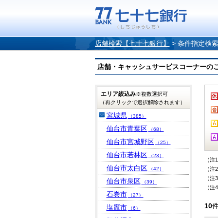
店舗検索【七十七銀行】
>
条件指定検
店舗・キャッシュサービスコーナーのご案内
エリア絞込み
※複数選択可
（再クリックで選択解除されます）
宮城県
（385）
仙台市青葉区
（68）
仙台市宮城野区
（25）
仙台市若林区
（23）
（注
仙台市太白区
（42）
（注
（注
仙台市泉区
（39）
（注
石巻市
（27）
10
塩竈市
（6）