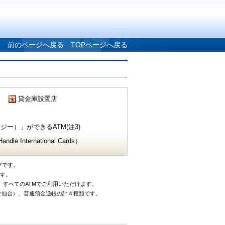
前のページへ戻る
TOPページへ戻る
貸金庫設置店
ー）」ができるATM(注3)
e International Cards）
ザです。
です。
、すべてのATMでご利用いただけます。
タ仙台）、普通預金通帳の計４種類です。