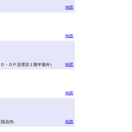
地図
地図
ＣＯ・ＯＰ亘理店１階半屋外）
地図
地図
三陸店内
地図