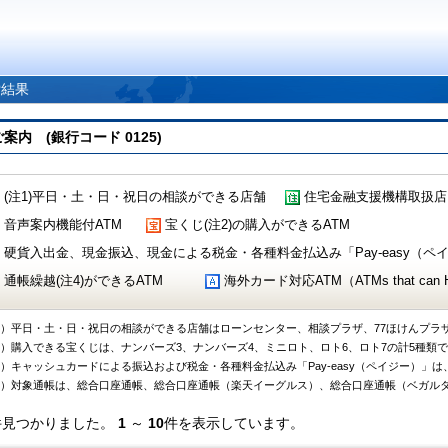
索結果
 (銀行コード 0125)
(注1)平日・土・日・祝日の相談ができる店舗
住宅金融支援機構取扱店
音声案内機能付ATM
宝くじ(注2)の購入ができるATM
硬貨入出金、現金振込、現金による税金・各種料金払込み「Pay-easy（ペイジ
通帳繰越(注4)ができるATM
海外カード対応ATM（ATMs that can Handl
1）平日・土・日・祝日の相談ができる店舗はローンセンター、相談プラザ、77ほけんプラ
2）購入できる宝くじは、ナンバーズ3、ナンバーズ4、ミニロト、ロト6、ロト7の計5種類
3）キャッシュカードによる振込および税金・各種料金払込み「Pay-easy（ペイジー）」は
4）対象通帳は、総合口座通帳、総合口座通帳（楽天イーグルス）、総合口座通帳（ベガル
件見つかりました。
1
～
10
件を表示しています。