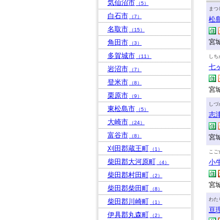
気仙沼市
（5）
まつ
白石市
（7）
松
名取市
（15）
宮
角田市
（3）
多賀城市
（11）
しち
七
岩沼市
（7）
登米市
（8）
宮
栗原市
（9）
しづ
東松島市
（5）
志
大崎市
（24）
富谷市
（8）
宮
刈田郡蔵王町
（1）
こご
柴田郡大河原町
小
（4）
柴田郡村田町
（2）
宮
柴田郡柴田町
（8）
わた
柴田郡川崎町
（1）
亘
伊具郡丸森町
（2）