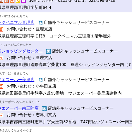
お問い合わせ：0223-34-1171、022-395-5729
城県亘理郡亘理町字新町64-4
くべにまるわたりてん
ークベニマル亘理店
店舗外キャッシュサービスコーナー
お問い合わせ：亘理支店
城県亘理郡亘理町字旧舘8 ヨークベニマル亘理店１階半屋外
りしょっぴんぐせんたー
理ショッピングセンター
店舗外キャッシュサービスコーナー
お問い合わせ：亘理支店
城県亘理郡亘理町逢隈高屋字柴北100 亘理ショッピングセンター内（
えすーぱーみさとてん
ジエスーパー美里店
店舗外キャッシュサービスコーナー
お問い合わせ：小牛田支店
城県遠田郡美里町牛飼字八反93番地 ウジエスーパー美里店建物内
えすーぱーみなみさんりくてん
ジエスーパー南三陸店
店舗外キャッシュサービスコーナー
お問い合わせ：志津川支店
城県本吉郡南三陸町志津川字天王前32番地－T47街区ウジエスーパー南
みさんりくちょうやくば