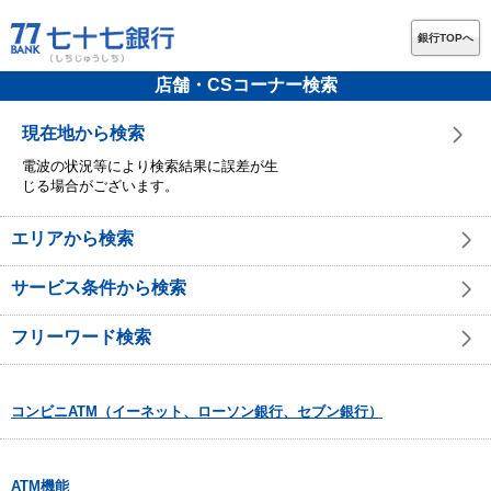
銀行TOPへ
店舗・CSコーナー検索
現在地から検索
電波の状況等により検索結果に誤差が生
じる場合がございます。
エリアから検索
サービス条件から検索
フリーワード検索
コンビニATM（イーネット、ローソン銀行、セブン銀行）
ATM機能