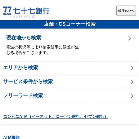
銀行TOPへ
店舗・CSコーナー検索
現在地から検索
電波の状況等により検索結果に誤差が生
じる場合がございます。
エリアから検索
サービス条件から検索
フリーワード検索
コンビニATM（イーネット、ローソン銀行、セブン銀行）
ATM機能