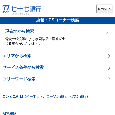
銀行TOPへ
店舗・CSコーナー検索
現在地から検索
電波の状況等により検索結果に誤差が生
じる場合がございます。
エリアから検索
サービス条件から検索
フリーワード検索
コンビニATM（イーネット、ローソン銀行、セブン銀行）
ATM機能