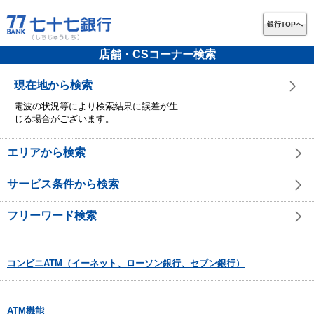
銀行TOPへ
店舗・CSコーナー検索
現在地から検索
電波の状況等により検索結果に誤差が生
じる場合がございます。
エリアから検索
サービス条件から検索
フリーワード検索
コンビニATM（イーネット、ローソン銀行、セブン銀行）
ATM機能