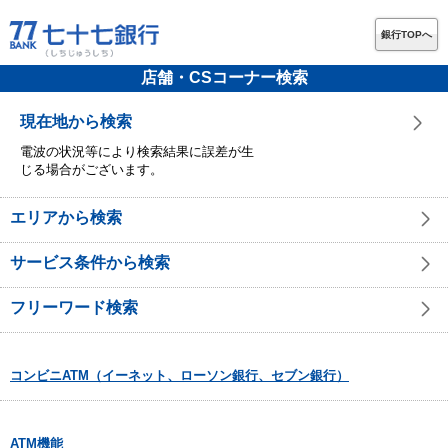
銀行TOPへ
店舗・CSコーナー検索
現在地から検索
電波の状況等により検索結果に誤差が生
じる場合がございます。
エリアから検索
サービス条件から検索
フリーワード検索
コンビニATM（イーネット、ローソン銀行、セブン銀行）
ATM機能