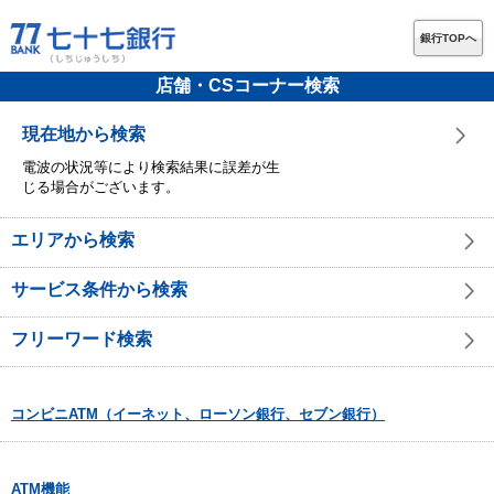
銀行TOPへ
店舗・CSコーナー検索
現在地から検索
電波の状況等により検索結果に誤差が生
じる場合がございます。
エリアから検索
サービス条件から検索
フリーワード検索
コンビニATM（イーネット、ローソン銀行、セブン銀行）
ATM機能