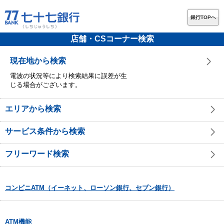
銀行TOPへ
店舗・CSコーナー検索
現在地から検索
電波の状況等により検索結果に誤差が生
じる場合がございます。
エリアから検索
サービス条件から検索
フリーワード検索
コンビニATM（イーネット、ローソン銀行、セブン銀行）
ATM機能