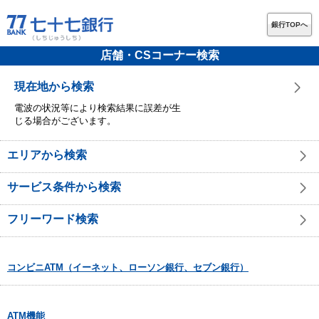
銀行TOPへ
店舗・CSコーナー検索
現在地から検索
電波の状況等により検索結果に誤差が生
じる場合がございます。
エリアから検索
サービス条件から検索
フリーワード検索
コンビニATM（イーネット、ローソン銀行、セブン銀行）
ATM機能