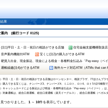
索結果
 (銀行コード 0125)
(注1)平日・土・日・祝日の相談ができる店舗
住宅金融支援機構取扱店
音声案内機能付ATM
宝くじ(注2)の購入ができるATM
硬貨入出金、現金振込、現金による税金・各種料金払込み「Pay-easy（ペイジ
通帳繰越(注4)ができるATM
海外カード対応ATM（ATMs that can Handl
1）平日・土・日・祝日の相談ができる店舗はローンセンター、相談プラザ、77ほけんプラ
2）購入できる宝くじは、ナンバーズ3、ナンバーズ4、ミニロト、ロト6、ロト7の計5種類
3）キャッシュカードによる振込および税金・各種料金払込み「Pay-easy（ペイジー）」は
4）対象通帳は、総合口座通帳、総合口座通帳（楽天イーグルス）、総合口座通帳（ベガル
件見つかりました。
1
～
10
件を表示しています。