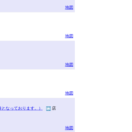
地図
地図
地図
地図
時となっております。）
店
地図