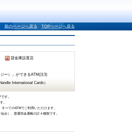
前のページへ戻る
TOPページへ戻る
貸金庫設置店
ー）」ができるATM(注3)
e International Cards）
ザです。
です。
、すべてのATMでご利用いただけます。
タ仙台）、普通預金通帳の計４種類です。