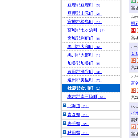
亘理郡亘理町
（3）
宮
亘理郡山元町
（2）
あか
宮城郡松島町
（1）
明
宮城郡七ヶ浜町
（1）
宮
宮城郡利府町
（6）
黒川郡大和町
こー
（6）
Ｃ
黒川郡大郷町
（1）
加美郡加美町
（6）
宮
遠田郡涌谷町
（3）
とみ
遠田郡美里町
（2）
富
牡鹿郡女川町
（1）
本吉郡南三陸町
宮
（3）
北海道
（1）
いお
イ
青森県
（1）
舗
岩手県
（2）
秋田県
（1）
宮