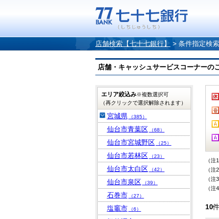
店舗検索【七十七銀行】
>
条件指定検
店舗・キャッシュサービスコーナーのご案内
エリア絞込み
※複数選択可
（再クリックで選択解除されます）
宮城県
（385）
仙台市青葉区
（68）
仙台市宮城野区
（25）
仙台市若林区
（23）
（注
仙台市太白区
（42）
（注
（注
仙台市泉区
（39）
（注
石巻市
（27）
10
塩竈市
（6）