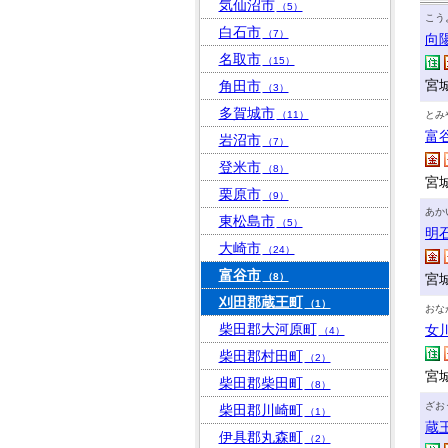
気仙沼市
（5）
こう
白石市
（7）
向
名取市
（15）
宮
角田市
（3）
多賀城市
（11）
とみ
富
岩沼市
（7）
登米市
（8）
宮城
栗原市
（9）
あか
東松島市
（5）
明
大崎市
（24）
富谷市
（8）
宮
刈田郡蔵王町
（1）
おな
柴田郡大河原町
女
（4）
柴田郡村田町
（2）
宮
柴田郡柴田町
（8）
ざお
柴田郡川崎町
（1）
蔵
伊具郡丸森町
（2）