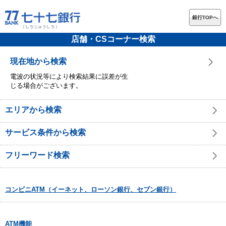
銀行TOPへ
店舗・CSコーナー検索
現在地から検索
電波の状況等により検索結果に誤差が生
じる場合がございます。
エリアから検索
サービス条件から検索
フリーワード検索
コンビニATM（イーネット、ローソン銀行、セブン銀行）
ATM機能