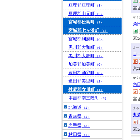
亘理郡亘理町
（3）
宮
亘理郡山元町
（2）
かく
宮城郡松島町
（1）
角
宮城郡七ヶ浜町
（1）
宮
宮城郡利府町
（6）
黒川郡大和町
よー
（6）
ヨ
黒川郡大郷町
（1）
加美郡加美町
（6）
宮
遠田郡涌谷町
（3）
かく
遠田郡美里町
（2）
角
牡鹿郡女川町
（1）
本吉郡南三陸町
宮
（3）
北海道
（1）
まる
丸
青森県
（1）
岩手県
（2）
宮
秋田県
（1）