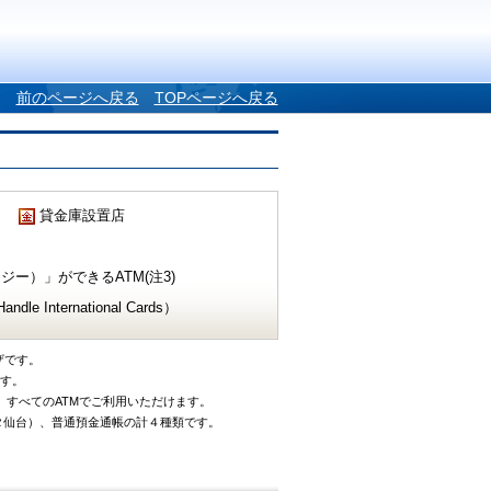
前のページへ戻る
TOPページへ戻る
貸金庫設置店
ー）」ができるATM(注3)
e International Cards）
ザです。
です。
、すべてのATMでご利用いただけます。
タ仙台）、普通預金通帳の計４種類です。