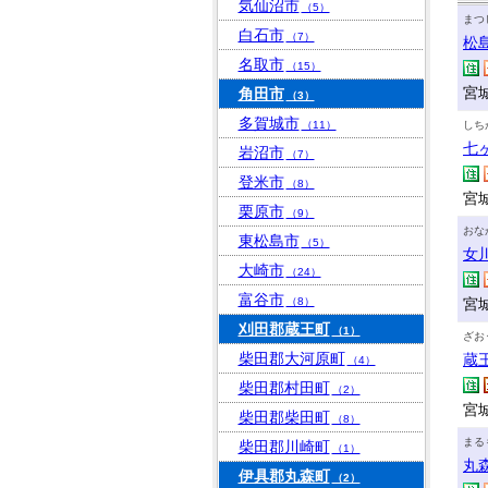
気仙沼市
（5）
まつ
白石市
（7）
松
名取市
（15）
宮
角田市
（3）
多賀城市
（11）
しち
七
岩沼市
（7）
登米市
（8）
宮
栗原市
（9）
おな
東松島市
（5）
女
大崎市
（24）
富谷市
（8）
宮
刈田郡蔵王町
（1）
ざお
柴田郡大河原町
蔵
（4）
柴田郡村田町
（2）
宮
柴田郡柴田町
（8）
まる
柴田郡川崎町
（1）
丸
伊具郡丸森町
（2）