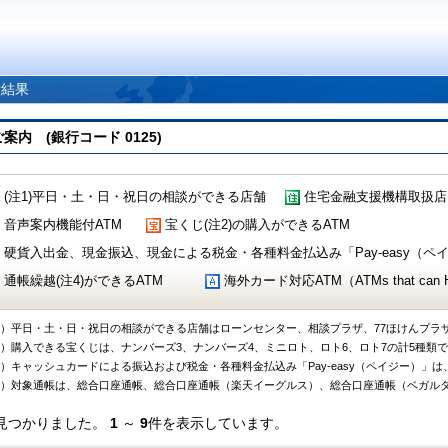
索結果
 (銀行コード 0125)
(注1)平日・土・日・祝日の相談ができる店舗
住宅金融支援機構取扱店
音声案内機能付ATM
宝くじ(注2)の購入ができるATM
硬貨入出金、現金振込、現金による税金・各種料金払込み「Pay-easy（ペイジ
通帳繰越(注4)ができるATM
海外カード対応ATM（ATMs that can Handl
1）平日・土・日・祝日の相談ができる店舗はローンセンター、相談プラザ、77ほけんプラ
2）購入できる宝くじは、ナンバーズ3、ナンバーズ4、ミニロト、ロト6、ロト7の計5種類
3）キャッシュカードによる振込および税金・各種料金払込み「Pay-easy（ペイジー）」は
4）対象通帳は、総合口座通帳、総合口座通帳（楽天イーグルス）、総合口座通帳（ベガル
見つかりました。
1
～
9
件を表示しています。