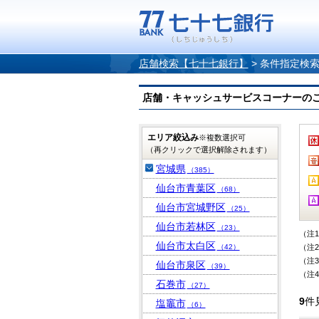
店舗検索【七十七銀行】
>
条件指定検
店舗・キャッシュサービスコーナーのご案内
エリア絞込み
※複数選択可
（再クリックで選択解除されます）
宮城県
（385）
仙台市青葉区
（68）
仙台市宮城野区
（25）
仙台市若林区
（23）
（注
仙台市太白区
（42）
（注
（注
仙台市泉区
（39）
（注
石巻市
（27）
9
件
塩竈市
（6）