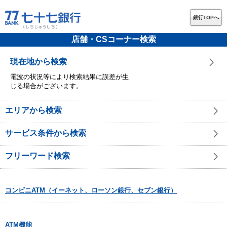
銀行TOPへ
店舗・CSコーナー検索
現在地から検索
電波の状況等により検索結果に誤差が生
じる場合がございます。
エリアから検索
サービス条件から検索
フリーワード検索
コンビニATM（イーネット、ローソン銀行、セブン銀行）
ATM機能