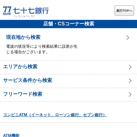
銀行TOPへ
店舗・CSコーナー検索
現在地から検索
電波の状況等により検索結果に誤差が生
じる場合がございます。
エリアから検索
サービス条件から検索
フリーワード検索
コンビニATM（イーネット、ローソン銀行、セブン銀行）
ATM機能