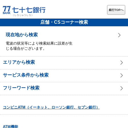
銀行TOPへ
店舗・CSコーナー検索
現在地から検索
電波の状況等により検索結果に誤差が生
じる場合がございます。
エリアから検索
サービス条件から検索
フリーワード検索
コンビニATM（イーネット、ローソン銀行、セブン銀行）
ATM機能