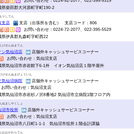
お問い合わせ：0224-52-2077、022-395-5319
城県柴田郡大河原町字町190-2
もりしてん
森支店
支店（出張所を含む） 支店コード：806
お問い合わせ：0224-72-2077、022-395-5529
城県伊具郡丸森町字町西22
んけせんぬまてん
オン気仙沼店
店舗外キャッシュサービスコーナー
お問い合わせ：気仙沼支店
城県気仙沼市赤岩館下6-1外 イオン気仙沼店１階半屋外
つけせんぬまびょういん
立気仙沼病院
店舗外キャッシュサービスコーナー
お問い合わせ：気仙沼支店
城県気仙沼市赤岩杉ノ沢8番地2 気仙沼市立病院1階フロア内
んぬましやくしょ
仙沼市役所
店舗外キャッシュサービスコーナー
お問い合わせ：気仙沼支店
城県気仙沼市八日町1-1-1 気仙沼市役所１階会計課脇
ぷおおがわらてん