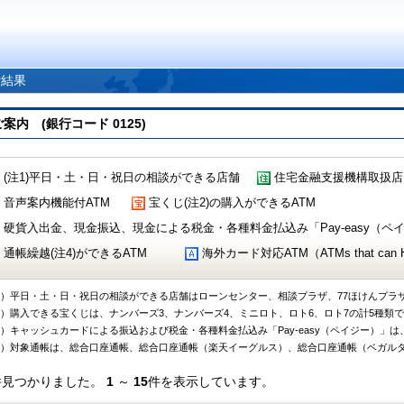
索結果
 (銀行コード 0125)
(注1)平日・土・日・祝日の相談ができる店舗
住宅金融支援機構取扱店
音声案内機能付ATM
宝くじ(注2)の購入ができるATM
硬貨入出金、現金振込、現金による税金・各種料金払込み「Pay-easy（ペイジ
通帳繰越(注4)ができるATM
海外カード対応ATM（ATMs that can Handl
1）平日・土・日・祝日の相談ができる店舗はローンセンター、相談プラザ、77ほけんプラ
2）購入できる宝くじは、ナンバーズ3、ナンバーズ4、ミニロト、ロト6、ロト7の計5種類
3）キャッシュカードによる振込および税金・各種料金払込み「Pay-easy（ペイジー）」は
4）対象通帳は、総合口座通帳、総合口座通帳（楽天イーグルス）、総合口座通帳（ベガル
件見つかりました。
1
～
15
件を表示しています。