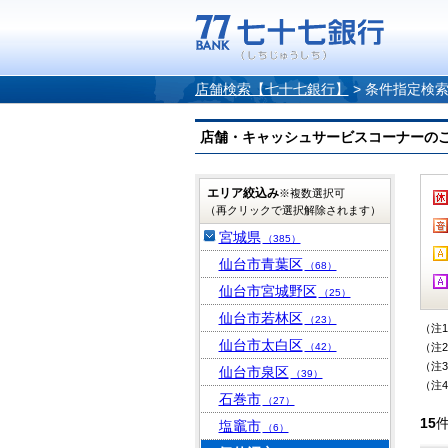
店舗検索【七十七銀行】
>
条件指定検
店舗・キャッシュサービスコーナーのご案内
エリア絞込み
※複数選択可
（再クリックで選択解除されます）
宮城県
（385）
仙台市青葉区
（68）
仙台市宮城野区
（25）
仙台市若林区
（23）
（注
仙台市太白区
（42）
（注
（注
仙台市泉区
（39）
（注
石巻市
（27）
15
塩竈市
（6）