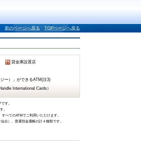
前のページへ戻る
TOPページへ戻る
貸金庫設置店
ー）」ができるATM(注3)
e International Cards）
ザです。
です。
、すべてのATMでご利用いただけます。
タ仙台）、普通預金通帳の計４種類です。