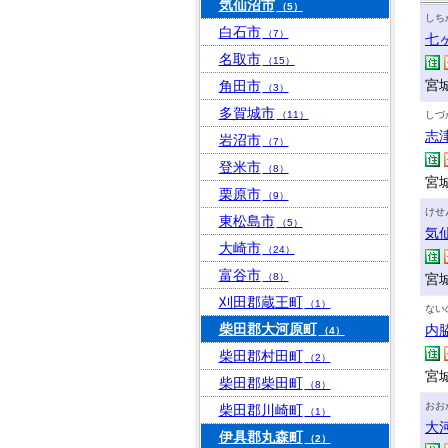
気仙沼市
（5）
しち
白石市
（7）
七
名取市
（15）
宮
角田市
（3）
多賀城市
（11）
しづ
志
岩沼市
（7）
登米市
（8）
宮
栗原市
（9）
けせ
東松島市
（5）
気
大崎市
（24）
富谷市
（8）
宮
刈田郡蔵王町
（1）
ない
柴田郡大河原町
内
（4）
柴田郡村田町
（2）
宮城
柴田郡柴田町
（8）
おお
柴田郡川崎町
（1）
大
伊具郡丸森町
（2）