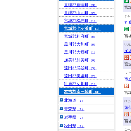
亘理郡亘理町
（3）
宮
亘理郡山元町
（2）
まる
宮城郡松島町
（1）
丸
宮城郡七ヶ浜町
（1）
宮
宮城郡利府町
（6）
黒川郡大和町
いお
（6）
イ
黒川郡大郷町
（1）
加美郡加美町
（6）
宮
遠田郡涌谷町
（3）
しり
遠田郡美里町
（2）
市
牡鹿郡女川町
（1）
本吉郡南三陸町
宮
（3）
北海道
（1）
けせ
気
青森県
（1）
岩手県
（2）
宮
秋田県
（1）
こー