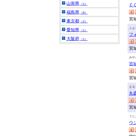
山形県
（1）
Ｃ
福島県
（8）
宮
東京都
（2）
ふぉ
愛知県
（1）
フ
大阪府
（1）
宮
みや
宮
宮
まる
丸
宮
うじ
ウ