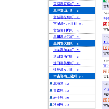
亘理郡亘理町
（3）
宮
亘理郡山元町
（2）
あか
宮城郡松島町
（1）
明
宮城郡七ヶ浜町
（1）
宮
宮城郡利府町
（6）
黒川郡大和町
こー
（6）
Ｃ
黒川郡大郷町
（1）
加美郡加美町
（6）
宮
遠田郡涌谷町
（3）
とみ
遠田郡美里町
（2）
富
牡鹿郡女川町
（1）
本吉郡南三陸町
宮
（3）
北海道
（1）
いお
イ
青森県
（1）
舗
岩手県
（2）
秋田県
（1）
宮