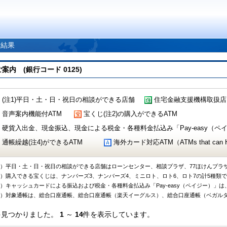
索結果
 (銀行コード 0125)
(注1)平日・土・日・祝日の相談ができる店舗
住宅金融支援機構取扱店
音声案内機能付ATM
宝くじ(注2)の購入ができるATM
硬貨入出金、現金振込、現金による税金・各種料金払込み「Pay-easy（ペイジ
通帳繰越(注4)ができるATM
海外カード対応ATM（ATMs that can Handl
1）平日・土・日・祝日の相談ができる店舗はローンセンター、相談プラザ、77ほけんプラ
2）購入できる宝くじは、ナンバーズ3、ナンバーズ4、ミニロト、ロト6、ロト7の計5種類
3）キャッシュカードによる振込および税金・各種料金払込み「Pay-easy（ペイジー）」は
4）対象通帳は、総合口座通帳、総合口座通帳（楽天イーグルス）、総合口座通帳（ベガル
件見つかりました。
1
～
14
件を表示しています。