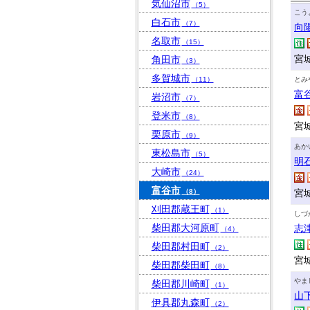
気仙沼市
（5）
こう
白石市
（7）
向
名取市
（15）
宮
角田市
（3）
多賀城市
（11）
とみ
富
岩沼市
（7）
登米市
（8）
宮城
栗原市
（9）
あか
東松島市
（5）
明
大崎市
（24）
富谷市
（8）
宮
刈田郡蔵王町
（1）
しづ
柴田郡大河原町
志
（4）
柴田郡村田町
（2）
宮
柴田郡柴田町
（8）
やま
柴田郡川崎町
（1）
山
伊具郡丸森町
（2）