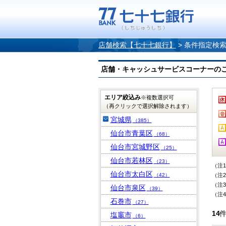
店舗検索【七十七銀行】
>
条件指定検
店舗・キャッシュサービスコーナーのご案内
エリア絞込み
※複数選択可
（再クリックで選択解除されます）
宮城県
（385）
仙台市青葉区
（68）
仙台市宮城野区
（25）
仙台市若林区
（23）
（注
仙台市太白区
（42）
（注
（注
仙台市泉区
（39）
（注
石巻市
（27）
14
塩竈市
（6）