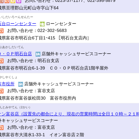
お問い合わせ：0223-37-1177、022-395-5879
城県亘理郡山元町山寺字山下64
いしだいろーんせんたー
石台ローンセンター
ローンセンター
お問い合わせ：022ｰ302ｰ5683
城県富谷市明石台6丁目1ｰ415 ［明石台支店内］
ぷあかしだいてん
Ｏ・ＯＰ明石台店
店舗外キャッシュサービスコーナー
お問い合わせ：明石台支店
城県富谷市明石台6-1-39 ＣＯ・ＯＰ明石台店1階半屋外
やしやくしょ
谷市役所
店舗外キャッシュサービスコーナー
お問い合わせ：富谷支店
城県富谷市富谷坂松田30 富谷市役所内
んとみやてん（2かい）
オン富谷店（設置先の都合により、現在の営業時間は全日１０時～２１
外キャッシュサービスコーナー
お問い合わせ：富谷支店
城県富谷市大清水1-33-1 イオン富谷店２階