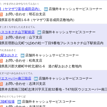
た（やまざわとみやなりたてんない）
田（ヤマザワ富谷成田店内）
店舗外キャッシュサービスコーナー
お問い合わせ：明石台支店
城県富谷市成田1-6-8（ヤマザワ富谷成田店敷地内）
すこきくちやましたえきまえてん
レスコキクチ山下駅前店
店舗外キャッシュサービスコーナー
お問い合わせ：山下支店
城県亘理郡山元町つばめの杜一丁目9番地フレスコキクチ山下駅前店内
のえきおおさと
の駅おおさと
店舗外キャッシュサービスコーナー
お問い合わせ：松島支店
城県黒川郡大郷町中村北浦51-6 道の駅おおさと敷地内
えすーぱーみなみさんりくてん
ジエスーパー南三陸店
店舗外キャッシュサービスコーナー
お問い合わせ：志津川支店
城県本吉郡南三陸町志津川字天王前32番地－T47街区ウジエスーパー南
みさんりくちょうやくば
三陸町役場
店舗外キャッシュサービスコーナー
お問い合わせ：志津川支店