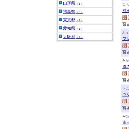
山形県
（1）
なり
成
福島県
（8）
東京都
（2）
宮
愛知県
（1）
ふれ
大阪府
（1）
フ
宮
みち
道
宮
うじ
ウ
宮
みな
南