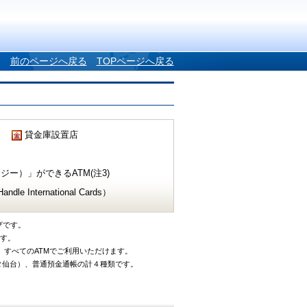
前のページへ戻る
TOPページへ戻る
貸金庫設置店
ー）」ができるATM(注3)
e International Cards）
ザです。
です。
、すべてのATMでご利用いただけます。
タ仙台）、普通預金通帳の計４種類です。