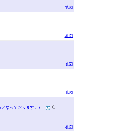
地図
地図
地図
地図
時となっております。）
店
地図