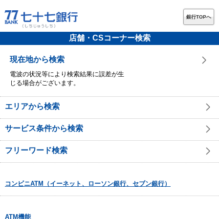
銀行TOPへ
店舗・CSコーナー検索
現在地から検索
電波の状況等により検索結果に誤差が生
じる場合がございます。
エリアから検索
サービス条件から検索
フリーワード検索
コンビニATM（イーネット、ローソン銀行、セブン銀行）
ATM機能