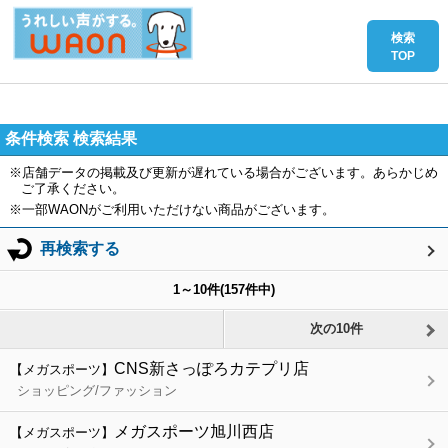
条件検索 検索結果
※店舗データの掲載及び更新が遅れている場合がございます。あらかじめ
ご了承ください。
※一部WAONがご利用いただけない商品がございます。
再検索する
1
～
10
件(
157
件中)
次の10件
CNS新さっぽろカテプリ店
【メガスポーツ】
ショッピング/ファッション
メガスポーツ旭川西店
【メガスポーツ】