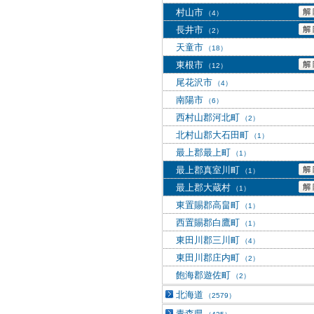
村山市
（4）
長井市
（2）
天童市
（18）
東根市
（12）
尾花沢市
（4）
南陽市
（6）
西村山郡河北町
（2）
北村山郡大石田町
（1）
最上郡最上町
（1）
最上郡真室川町
（1）
最上郡大蔵村
（1）
東置賜郡高畠町
（1）
西置賜郡白鷹町
（1）
東田川郡三川町
（4）
東田川郡庄内町
（2）
飽海郡遊佐町
（2）
北海道
（2579）
青森県