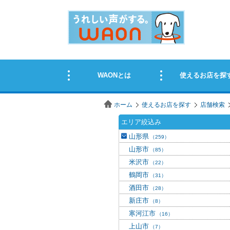
ホーム
使えるお店を探す
店舗検索
エリア絞込み
山形県
（259）
山形市
（85）
米沢市
（22）
鶴岡市
（31）
酒田市
（28）
新庄市
（8）
寒河江市
（16）
上山市
（7）