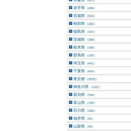
（425）
岩手県
（486）
宮城県
（910）
秋田県
（282）
福島県
（423）
茨城県
（289）
栃木県
（160）
群馬県
（165）
埼玉県
（641）
千葉県
（824）
東京都
（3552）
神奈川県
（1427）
新潟県
（534）
富山県
（159）
石川県
（284）
福井県
（62）
山梨県
（86）