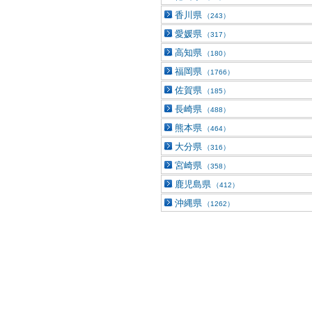
香川県
（243）
愛媛県
（317）
高知県
（180）
福岡県
（1766）
佐賀県
（185）
長崎県
（488）
熊本県
（464）
大分県
（316）
宮崎県
（358）
鹿児島県
（412）
沖縄県
（1262）